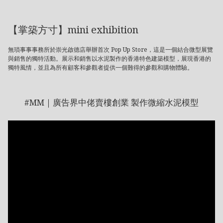
【掌築方寸】mini exhibition
無瑣事事事務所於崇光啟德店舉辦首次 Pop Up Store，這是一個結合微型展覽
與銷售的獨特活動。展示和銷售以水泥製作的香港特色建築模型，展現香港的
獨特風情，並且為所有顧客和參觀者提供一個難得的參觀和購物體驗。
#MM｜廣告界中佬賣樓創業 製作微縮水泥模型