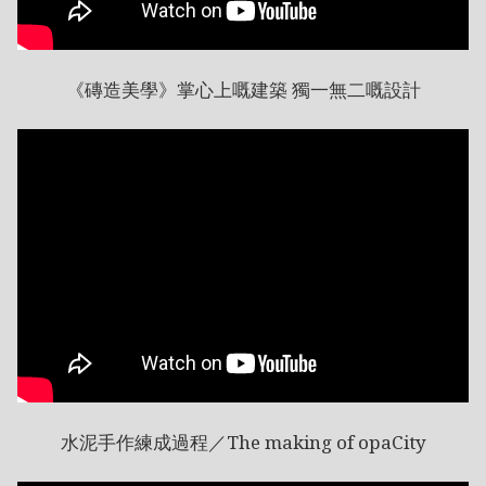
《磚造美學》掌心上嘅建築 獨一無二嘅設計
水泥手作練成過程／The making of opaCity