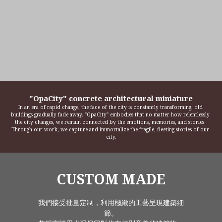
"OpaCity" concrete architectural miniature
In an era of rapid change, the face of the city is constantly transforming, old 
buildings gradually fade away. "OpaCity" embodies that no matter how relentlessly 
the city changes, we remain connected by the emotions, memories, and stories. 
Through our work, we capture and immortalize the fragile, fleeting stories of our 
city.
CUSTOM MADE
我們接受批量定制，利用極緻的工藝呈現建築細
節。
