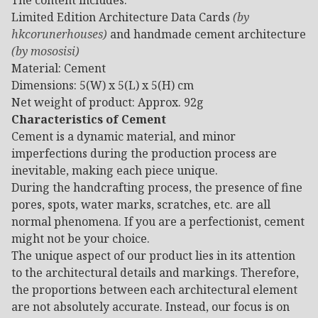
The content includes:
Limited Edition Architecture Data Cards
(by
hkcorunerhouses)
and handmade cement architecture
(by mososisi)
Material: Cement
Dimensions: 5(W) x 5(L) x 5(H) cm
Net weight of product: Approx. 92g
Characteristics of Cement
Cement is a dynamic material, and minor
imperfections during the production process are
inevitable, making each piece unique.
During the handcrafting process, the presence of fine
pores, spots, water marks, scratches, etc. are all
normal phenomena. If you are a perfectionist, cement
might not be your choice.
The unique aspect of our product lies in its attention
to the architectural details and markings. Therefore,
the proportions between each architectural element
are not absolutely accurate. Instead, our focus is on