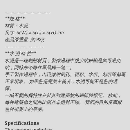
--------------------------
**規 格**
材質：水泥
尺寸: 5(W) x 5(L) x 5(H) cm
產品淨重量: 約 92g
--------------------------
**水 泥 特 性**
水泥是一種動態材質，製作過程中微少的缺陷是無可避免
的，同時亦令每件單品獨一無二。
手工製作過程中，出現微細氣孔、斑點、水痕、划痕等都屬
正常現象。 如果您是完美主義者，水泥可能不是您的選
擇。
一城不變的獨特性在於其對建築物的細節與標記。 故此，
每件建築物之間的比例並非絕對正確。 我們的目的反而聚
焦於視覺上的平衡。
Specifications